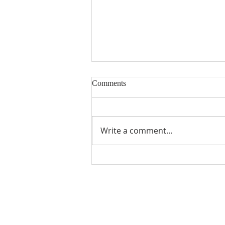
Comments
8/2/2026
Write a comment...
Visit Us
18101 Lassen St, Northridge,