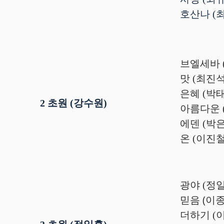
호산나 (
브엘세바 
맛 (최진
은혜 (박
2 초원 (강수원)
아름다운 
에덴 (박
온 (이진
광야 (정
믿음 (이
더하기 (