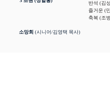
3 초원 (정일홍)
반석 (김
즐거운 (
축복 (조
소망회
(시니어/김영택 목사)
Visit Us
18101 Lassen St, Northridge, CA 91325
phone: (818) 882-9191
e-mail:
mannamchurch2020@gmail.com