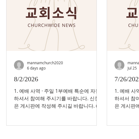
mannamchurch2020
manna
6 days ago
Jul 25
8/2/2026
7/26/20
1. 예배 사역 · 주일 1부예배 특순에 자원
1. 예배 사
하셔서 참여해 주시기를 바랍니다. 신청
하셔서 참여
은 게시판에 작성해 주시길 바랍니다. (문
은 게시판에 작성해 주시길 바랍니다.
의: 조병호 예배부장) 2. 나눔금식헌금 · 헌
의: 조병호 예배부장) 
금 총액: $3,015 · 지원 선교지: 박화균선
장소: 오늘 
교사(페루), 최동아선교사(필리핀), 박종
대상(70세
원선교사(말라리아교육재단) 이상 각
회원 3. 항존직 피택자 교육 · 기간: