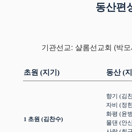
동산편성
기관선교:
샬롬선교회 (박모세
초원 (지기)
동산 (지
향기 (김
자비 (정
화평 (윤
1 초원 (김찬수)
물댄 (안
사랑 (최