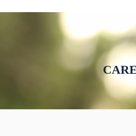
$1,000 지원 3. 항존직 피택자 교육 · 기간:
8/23(주)까
8/23(주)까지, 매주 5-9:30pm · 장소: 만남
의교회 · 
의교회 · 교육주관: 미서부노회 평생교육
원 4. 교육부 1) 펀드레이징 · 일시 및 장
원 4. 교육부 여름 리트릿 · 주제:
소: 오늘 주일 
Encounter · 일시 및 장소: 8/3(월)-5(수),
티셔츠, 떡
Big Bear Lake 5. 샬롬 장애인 선교회 음
모찌, 팥빙수 2
악회 · 일시 및 장소: 오늘 주일 저녁 7시,
Encounter · 일시 및 장소: 8/3(월)-5(수
온라인 참여 · 샬롬 장애인 선교회 연례 기
Big Bear Lake 5. 샬롬 장애
금마련을 위한 음악회에 관심과 기도를
악회 · 일시 
CARE
바랍니다. 6. 알림 1) 소망회 사역팀 회의:
시, 온라인
8/2(주) 1pm
례 기금마련