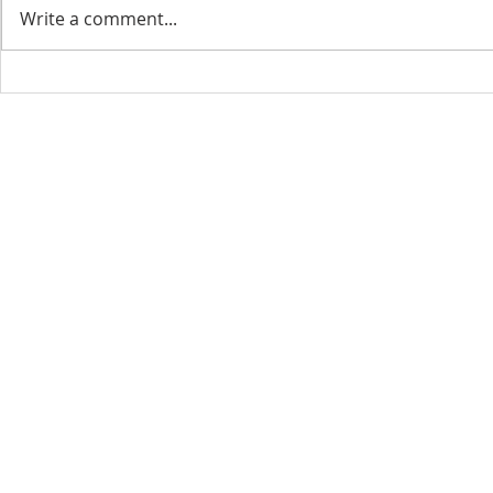
Write a comment...
Visit Us
18101 Lassen St, Northridge, CA 91325
phone: (818) 882-9191
e-mail:
mannamchurch2020@gmail.com