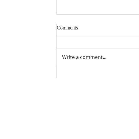
Comments
8/9/2026
Write a comment...
Visit Us
18101 Lassen St, Northridge,
phone: (818) 882-9191
e-mail:
mannamchurch2020@