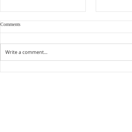
Comments
8/2/2026
7/26/2026
Write a comment...
Visit Us
18101 Lassen St, Northridge, CA 91325
phone: (818) 882-9191
e-mail:
mannamchurch2020@gmail.com