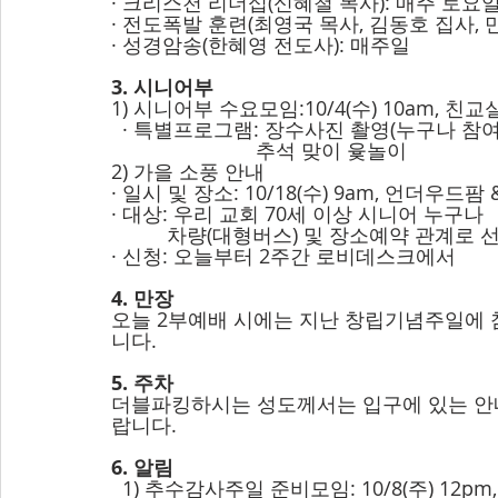
· 크리스천 리더십(신혜철 목사): 매주 토요일 
· 전도폭발 훈련(최영국 목사, 김동호 집사, 만
· 성경암송(한혜영 전도사): 매주일
3. 시니어부
1) 시니어부 수요모임:10/4(수) 10am, 친교
  · 특별프로그램: 장수사진 촬영(누구나 참
                          추석 맞이 윷놀이
2) 가을 소풍 안내
· 일시 및 장소: 10/18(수) 9am, 언더우드
· 대상: 우리 교회 70세 이상 시니어 누구나
          차량(대형버스) 및 장소예약 관계
· 신청: 오늘부터 2주간 로비데스크에서
4. 만장
오늘 2부예배 시에는 지난 창립기념주일에 
니다.
5. 주차
더블파킹하시는 성도께서는 입구에 있는 안
랍니다.
6. 알림
  1) 추수감사주일 준비모임: 10/8(주) 12pm