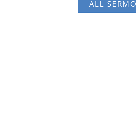
ALL SERM
Visit Us
18101 Lassen St, Northridge, CA 91325
phone: (818) 882-9191
e-mail:
mannamchurch2020@gmail.com